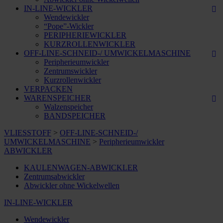
IN-LINE-WICKLER
Wendewickler
“Pope”-Wickler
PERIPHERIEWICKLER
KURZROLLENWICKLER
OFF-LINE-SCHNEID-/ UMWICKELMASCHINE
Peripherieumwickler
Zentrumswickler
Kurzrollenwickler
VERPACKEN
WARENSPEICHER
Walzenspeicher
BANDSPEICHER
VLIESSTOFF
>
OFF-LINE-SCHNEID-/
UMWICKELMASCHINE
>
Peripherieumwickler
ABWICKLER
KAULENWAGEN-ABWICKLER
Zentrumsabwickler
Abwickler ohne Wickelwellen
IN-LINE-WICKLER
Wendewickler