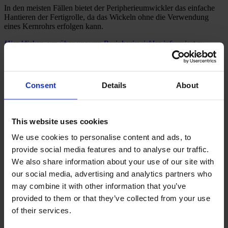
In den meisten Fällen bietet der Peripherieumwickler das einfache
Hantieren der Fertigrolle, da das Wickeln ohne die Verwendung
eines Kernrohrs erfolgen kann.
Hier klicken, um über unseren Peripheriewickler informiert zu
werden, der nach den gleichen Prinzipien wie diejenigen des
Peripherieumwicklers arbeitet
Vollautomatischer Rollenwechselvorgang
Consent
Details
About
Die Herausforderung bei einem Peripheriewickler besteht darin,
einen sicheren und gut funktionierenden Rollenwechselvorgang
This website uses cookies
sicherzustellen. Abhängig vom Warentyp bietet CAMPEN
verschiedene Systeme an:
We use cookies to personalise content and ads, to
provide social media features and to analyse our traffic.
Ein Luftblassystem in Kombination mit einem mechanischen
Einschiebemesser führt die bahnförmige Ware um die
We also share information about your use of our site with
Papphülse herum (Doppelschicht auf der ersten Umdrehung)
our social media, advertising and analytics partners who
Hotmelt-Klebersystem zum Kleben der bahnförmigen Ware
may combine it with other information that you’ve
an die Papphülse
Mechanisches Rollenanwickeln mittels eines ”Rollkopfes”,
provided to them or that they’ve collected from your use
der die bahnförmige Ware ohne Doppelschicht um die
of their services.
Papphülse herumführt