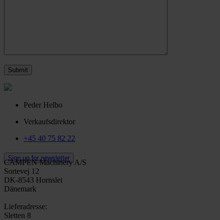
Peder Helbo
Verkaufsdirektor
+45 40 75 82 22
Sign up for newsletter
CAMPEN Machinery A/S
Sortevej 12
DK-8543 Hornslet
Dänemark
Lieferadresse:
Sletten 8