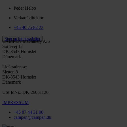
Peder Helbo
Verkaufsdirektor
+45 40 75 82 22
Sign up for newsletter
CAMPEN Machinery A/S
Sortevej 12
DK-8543 Hornslet
Dänemark
Lieferadresse:
Sletten 8
DK-8543 Hornslet
Dänemark
USt-IdNr.: DK-26051126
IMPRESSUM
+45 87 44 31 00
campen@campen.dk