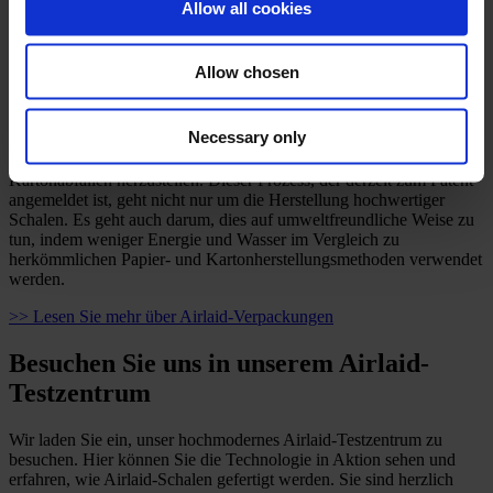
Eigenschaften exponentiell erweitert.
Allow all cookies
Sobald das Airlaid-Material bereit ist, werden die Schalen in einem
automatisierten Prozess unter Verwendung von Wärme und Druck
Allow chosen
geformt. Diese Methode produziert Schalen, die nicht nur stark und
bis zu 50 mm tief oder mehr sind, sondern auch vollständig
kompostierbar. Unsere Technologie ermöglicht es Ihnen, Schalen
Necessary only
aus reinen Zellstoff-Fasern oder einer Mischung aus Zellstoff-Fasern
und natürlichen, recycelten oder Überschussfasern wie
Kartonabfällen herzustellen. Dieser Prozess, der derzeit zum Patent
angemeldet ist, geht nicht nur um die Herstellung hochwertiger
Schalen. Es geht auch darum, dies auf umweltfreundliche Weise zu
tun, indem weniger Energie und Wasser im Vergleich zu
herkömmlichen Papier- und Kartonherstellungsmethoden verwendet
werden.
>> Lesen Sie mehr über Airlaid-Verpackungen
Besuchen Sie uns in unserem Airlaid-
Testzentrum
Wir laden Sie ein, unser hochmodernes Airlaid-Testzentrum zu
besuchen. Hier können Sie die Technologie in Aktion sehen und
erfahren, wie Airlaid-Schalen gefertigt werden. Sie sind herzlich