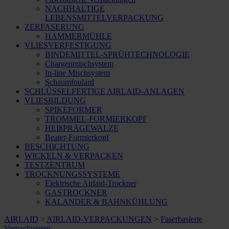
NACHHALTIGE
LEBENSMITTELVERPACKUNG
ZERFASERUNG
HAMMERMÜHLE
VLIESVERFESTIGUNG
BINDEMITTEL-SPRÜHTECHNOLOGIE
Chargenmischsystem
In-line Mischsystem
Schaumfoulard
SCHLÜSSELFERTIGE AIRLAID-ANLAGEN
VLIESBILDUNG
SPIKEFORMER
TROMMEL-FORMIERKOPF
HEIßPRÄGEWALZE
Beater-Formierkopf
BESCHICHTUNG
WICKELN & VERPACKEN
TESTZENTRUM
TROCKNUNGSSYSTEME
Elektrische Airlaid-Trockner
GASTROCKNER
KALANDER & BAHNKÜHLUNG
AIRLAID
>
AIRLAID-VERPACKUNGEN
>
Faserbasierte
Verpackungen