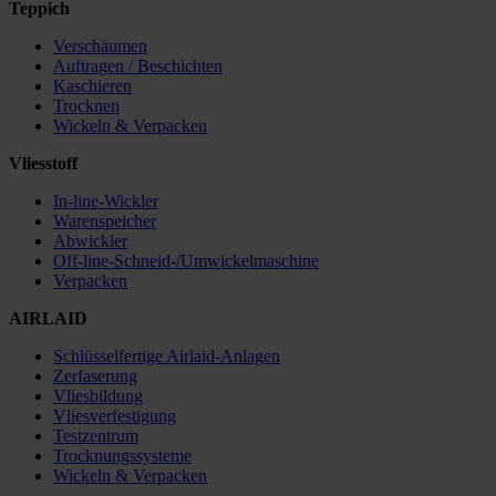
Teppich
Verschäumen
Auftragen / Beschichten
Kaschieren
Trocknen
Wickeln & Verpacken
Vliesstoff
In-line-Wickler
Warenspeicher
Abwickler
Off-line-Schneid-/Umwickelmaschine
Verpacken
AIRLAID
Schlüsselfertige Airlaid-Anlagen
Zerfaserung
Vliesbildung
Vliesverfestigung
Testzentrum
Trocknungssysteme
Wickeln & Verpacken