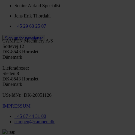
Senior Airlaid Specialist
Jens Erik Thordahl
+45 29 63 25 07
Sign up for newsletter
CAMPEN Machinery A/S
Sortevej 12
DK-8543 Hornslet
Dänemark
Lieferadresse:
Sletten 8
DK-8543 Hornslet
Dänemark
USt-IdNr.: DK-26051126
IMPRESSUM
+45 87 44 31 00
campen@campen.dk