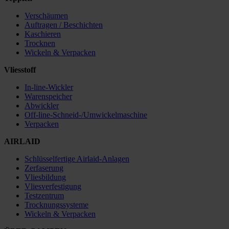
Verschäumen
Auftragen / Beschichten
Kaschieren
Trocknen
Wickeln & Verpacken
Vliesstoff
In-line-Wickler
Warenspeicher
Abwickler
Off-line-Schneid-/Umwickelmaschine
Verpacken
AIRLAID
Schlüsselfertige Airlaid-Anlagen
Zerfaserung
Vliesbildung
Vliesverfestigung
Testzentrum
Trocknungssysteme
Wickeln & Verpacken