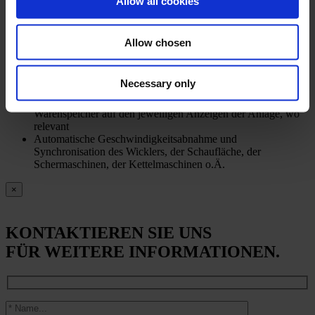
Allow all cookies
sicherstellt
Technische Spezifikationen
Allow chosen
Automatische Steuerung der Be-/Entlastung mit
Rückführungssignal der Bahnspannung über
Necessary only
Druckmessdosen
Automatische Darstellung des aktuellen Inhaltes aller
Warenspeicher auf den jeweiligen Anzeigen der Anlage, wo
relevant
Automatische Geschwindigkeitsabnahme und
Synchronisation des Wicklers, der Schaufläche, der
Schermaschinen, der Kettelmaschinen o.Ä.
×
KONTAKTIEREN SIE UNS
FÜR WEITERE INFORMATIONEN.