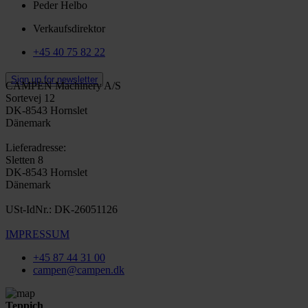
Peder Helbo
Verkaufsdirektor
+45 40 75 82 22
Sign up for newsletter
CAMPEN Machinery A/S
Sortevej 12
DK-8543 Hornslet
Dänemark
Lieferadresse:
Sletten 8
DK-8543 Hornslet
Dänemark
USt-IdNr.: DK-26051126
IMPRESSUM
+45 87 44 31 00
campen@campen.dk
Teppich