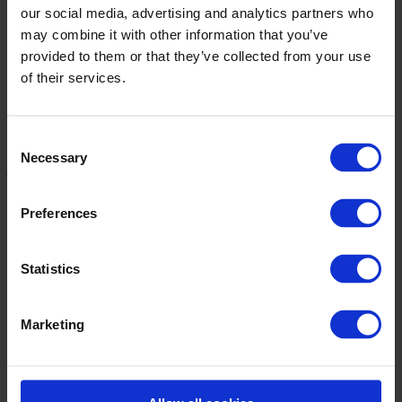
fahren ist.
our social media, advertising and analytics partners who
may combine it with other information that you’ve
Warenspeicher in Verbindung mit
provided to them or that they’ve collected from your use
Schermaschinen, Kettelmaschinen oder
of their services.
Schaufläche
Um sicherzustellen, dass das Bedienpersonal immer unter optimalen
Consent
Bedingungen arbeitet, werden alle Warenspeicher mit den
Necessary
Selection
jeweiligen Aggregaten davor oder danach synchronisiert. In dieser
Weise steht möglichst viel Speicherkapazität zur Verfügung.
Preferences
Vorteile
Technische Spezifikationen
Statistics
Vorteile
Marketing
CAMPEN garantiert, dass alle Teppichqualitäten ohne Falten
oder Spannungsprobleme transportiert werden können
Alle Warenspeicher arbeiten hochdynamisch, so dass der
Wickler sehr hohe Geschwindigkeiten sogar mit kurzen
Rollenlängen erreichen kann, was eine hohe Kapazität